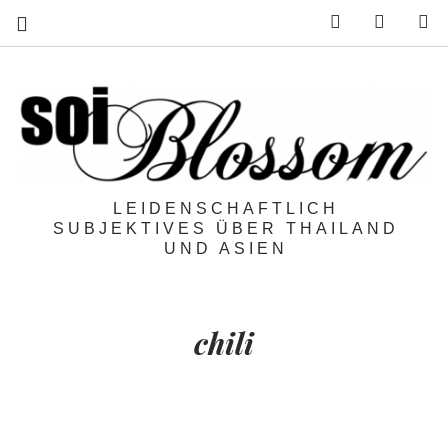
Feed
Mail
S
LEIDENSCHAFTLICH
SUBJEKTIVES ÜBER THAILAND
UND ASIEN
chili
Chili:
5 Mythen über Schärfe