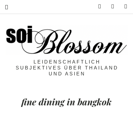
Feed
Mail
S
LEIDENSCHAFTLICH
SUBJEKTIVES ÜBER THAILAND
UND ASIEN
fine dining in bangkok
Bangkok kulinarisch:
3 Tipps für
Fine Dining