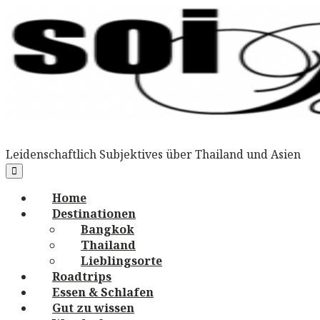
Skip
to
content
Leidenschaftlich Subjektives über Thailand und Asien
Main
Menu
navigation
Home
Destinationen
Bangkok
Thailand
Lieblingsorte
Roadtrips
Essen & Schlafen
Gut zu wissen