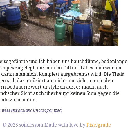
 More
eisegefährte und ich haben uns hauchdünne, bodenlange
capes zugelegt, die man im Fall des Falles überwerfen
 damit man nicht komplett ausgebremst wird. Die Thais
en sich das amüsiert an, nicht nur sieht man in den
rn bedauernswert unstylisch aus, es macht auch
ändischer Sicht auch überhaupt keinen Sinn gegen die
nte zu arbeiten
u wissen
Thailand
Uncategorized
© 2023 soiblossom
Made with love by
Pixelgrade