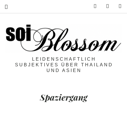
Feed
Mail
S
LEIDENSCHAFTLICH
SUBJEKTIVES ÜBER THAILAND
UND ASIEN
Spaziergang
Spaziergang:
Bangkok ist ein
Dorf