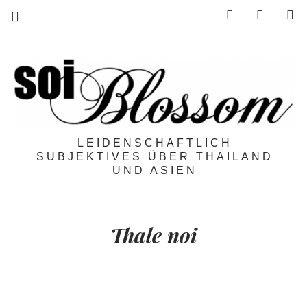
Feed
Mail
S
LEIDENSCHAFTLICH
SUBJEKTIVES ÜBER THAILAND
UND ASIEN
Thale noi
Roadtrip:
Der Thale Noi Loop
(2)