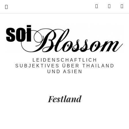
Feed
Mail
S
LEIDENSCHAFTLICH
SUBJEKTIVES ÜBER THAILAND
UND ASIEN
Festland
Prachuap Khiri Khan:
Wie
konnte ich das kleine Juwel nur